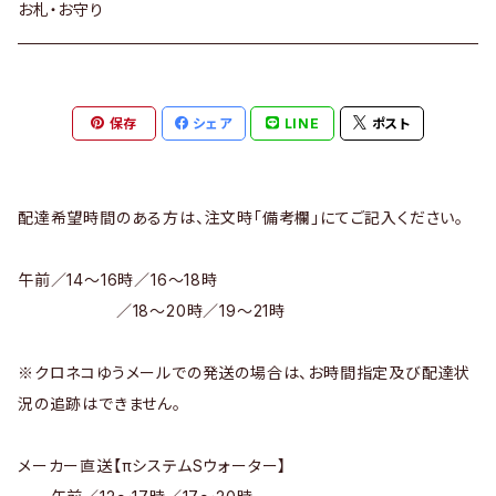
サプリメント
お札・お守り
πシステムSウォーター
保存
シェア
LINE
ポスト
テラサイエンス
配達希望時間のある方は、注文時「備考欄」にてご記入ください。
午前／14～16時／16～18時
／18～20時／19～21時
※クロネコゆうメールでの発送の場合は、お時間指定及び配達状
況の追跡はできません。
メーカー直送【πシステムSウォーター】