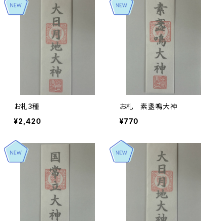
お札3種
お札 素盞鳴大神
¥2,420
¥770