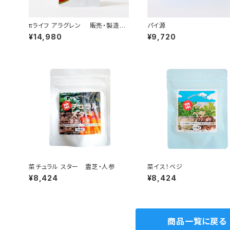
πライフ アラグレン 販売・製造終
パイ源
了 11月頃に新サプリメント「アー
¥14,980
¥9,720
スアートワン」 を販売します
菜チュラル スター 霊芝・人参
菜イス！ベジ
¥8,424
¥8,424
商品一覧に戻る