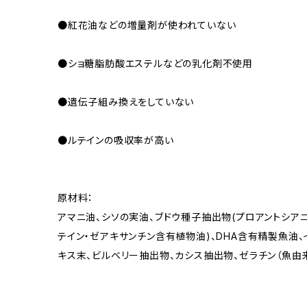
●紅花油などの増量剤が使われていない
●ショ糖脂肪酸エステルなどの乳化剤不使用
●遺伝子組み換えをしていない
●ルテインの吸収率が高い
原材料：
アマニ油、シソの実油、ブドウ種子抽出物(プロアントシアニ
テイン・ゼアキサンチン含有植物油)、DHA含有精製魚油
キス末、ビルベリー抽出物、カシス抽出物、ゼラチン（魚由来