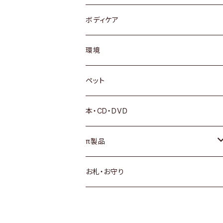
ボディケア
環境
ペット
本・CD・DVD
π製品
サプリメント
お札・お守り
πシステムSウォーター