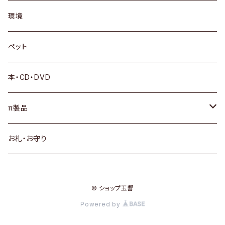
環境
ペット
本・CD・DVD
π製品
サプリメント
お札・お守り
πシステムSウォーター
© ショップ玉響
テラサイエンス
Powered by