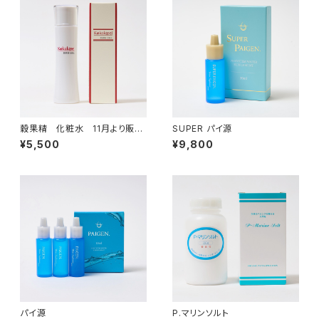
穀果精 化粧水 11月より販売
SUPER パイ源
再開
¥5,500
¥9,800
パイ源
P.マリンソルト