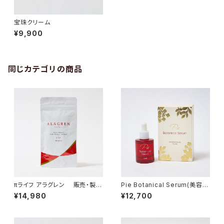
宝珠クリーム
¥9,900
同じカテゴリの商品
πライフ アラグレン 販売・製造
Pie Botanical Serum(美容
終了 11月頃に新サプリメント
液)
¥14,980
¥12,700
「アースアートワン」 を販売しま
す