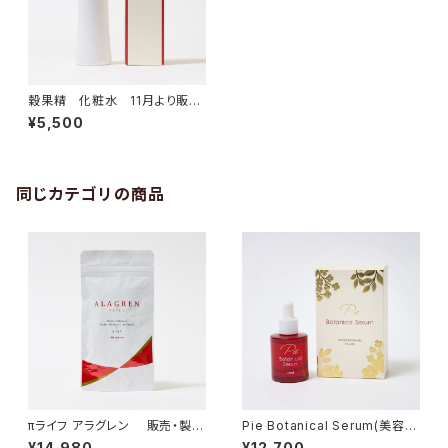
穀果精 化粧水 11月より販売
再開
¥5,500
同じカテゴリの商品
πライフ アラグレン 販売・製造
Pie Botanical Serum(美容
終了 11月頃に新サプリメント
液)
¥14,980
¥12,700