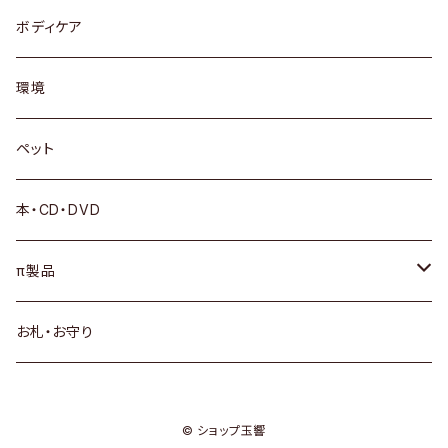
ボディケア
環境
ペット
本・CD・DVD
π製品
サプリメント
お札・お守り
πシステムSウォーター
© ショップ玉響