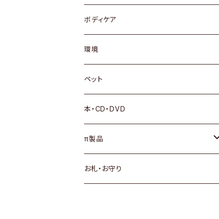
ボディケア
環境
ペット
本・CD・DVD
π製品
サプリメント
お札・お守り
πシステムSウォーター