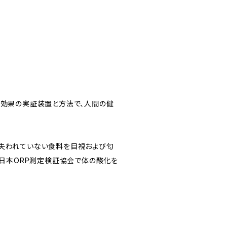
射効果の実証装置と方法で、人間の健
が失われていない食料を目視および匂
O日本ORP測定検証協会で体の酸化を