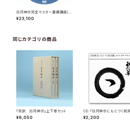
日月神示完全マスター基礎講座(中
矢塾)DVDセット
¥23,100
同じカテゴリの商品
『完訳 日月神示』上下巻セット
CD 『日月神示にもとづく祝
¥6,050
¥2,200