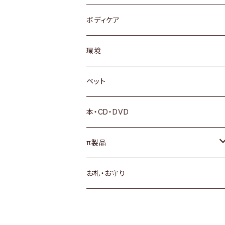
ボディケア
環境
ペット
本・CD・DVD
π製品
サプリメント
お札・お守り
πシステムSウォーター